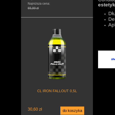
Najniższa cena:
estety
65,00 zł
Dł
De
Ap
CL IRON FALLOUT 0,5L
30,60 zł
do koszyka