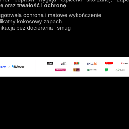
kę
oraz
trwałość i ochronę
.
ugotrwała ochrona i matowe wykończenie
likatny kokosowy zapach
likacja bez docierania i smug