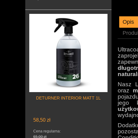
Opis
Produ
Ultrac
zapro
zapewni
długot
natural
Nasz L
oraz
m
pojazd
DETURNER INTERIOR MATT 1L
jego 
użytko
wydajn
58,50 zł
Dodatk
pozost
Cena regularna:
Condit
65,00 zł