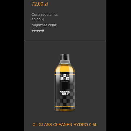
72,00 zł
Cena regularna:
80,00 zł
Najniższa cena:
80,00 zł
CL GLASS CLEANER HYDRO 0,5L