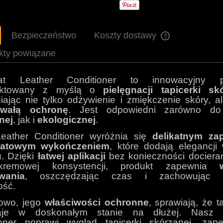
Bezpieczeństwo
Koszty dostawy
kty powiązane
Cena nie zawiera 
płatności
oat Leather Conditioner to innowacyjny p
jektowany z myślą o
pielęgnacji tapicerki sk
ając nie tylko odżywienie i zmiękczenie skóry, a
rwałą ochronę
. Jest odpowiedni zarówno 
nej
, jak i
ekologicznej
.
eather Conditioner wyróżnia się
delikatnym z
atowym wykończeniem
, które dodają elegancji
u. Dzięki
łatwej aplikacji
bez konieczności docieran
kremowej konsystencji, produkt zapewnia
wania
, oszczędzając czas i zachowując 
ość.
owo, jego
właściwości ochronne
, sprawiają, że t
aje w doskonałym stanie na dłużej. Nasz 
ioner poprawi wygląd tapicerki skórzanej, zape