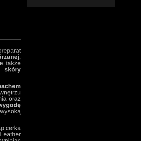
ewentualnych kosztów
reparat
órzanej
,
le także
do
skóry
apachem
 wnętrzu
ia oraz
wygodę
wysoką
apicerka
Leather
wniając