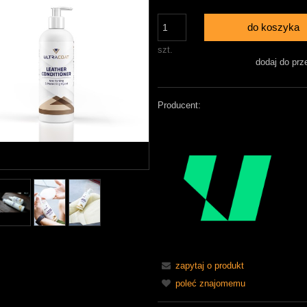
do koszyka
szt.
dodaj do prz
Producent:
zapytaj o produkt
poleć znajomemu