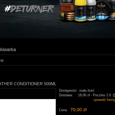
kiwarka
ATHER CONDITIONER 500ML
Dostępność:
mała ilość
Dostawa:
18,00 zł
- Pocztex 2.0
sprawdź form
Cena nie zawiera ewentualnych kosztów
70,00 zł
Cena:
płatności