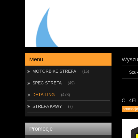
Menu
Wyszu
MOTORBIKE STREFA
(16)
SPEC STREFA
(49)
DETAILING
(478)
CL 4E
STREFA KAWY
(7)
promocj
Promocje