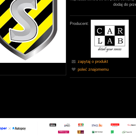
dodaj do prz
Producent:
zapytaj o produkt
poleć znajomemu