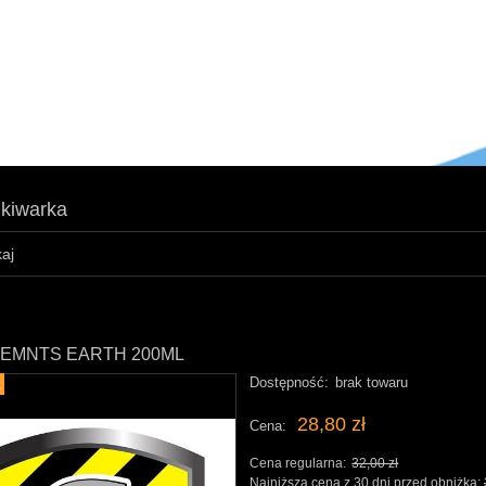
kiwarka
LEMNTS EARTH 200ML
Dostępność:
brak towaru
a
28,80 zł
Cena:
Cena regularna:
32,00 zł
Najniższa cena z 30 dni przed obniżką: